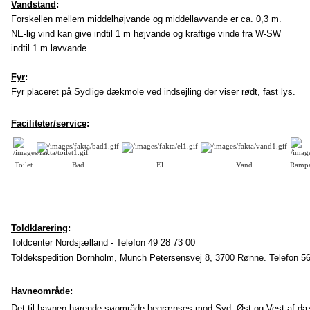
Vandstand
:
Forskellen mellem middelhøjvande og middellavvande er ca. 0,3 m.
NE-lig vind kan give indtil 1 m højvande og kraftige vinde fra W-SW
indtil 1 m lavvande.
Fyr
:
Fyr placeret på Sydlige dækmole ved indsejling der viser rødt, fast lys.
Faciliteter/service
:
Toilet
Bad
El
Vand
Ramp
Toldklarering
:
Toldcenter Nordsjælland - Telefon 49 28 73 00
Toldekspedition Bornholm, Munch Petersensvej 8, 3700 Rønne.
Telefon 5
Havneområde
:
Det til havnen hørende søområde begrænses mod Syd, Øst og Vest af dæ