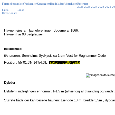
Forside
Bestyrelsen
Vedtaegter
Kontingent
Baadpladser
Ventelisten
Referater
2026
2025
2024
2023
2022
20
Fakta
Links
Havnelodsen
Havnen ejes af Havneforeningen Boderne af 1866.
Havnen har 90 bådpladser.
Beliggenhed
:
Østersøen, Bornholms Sydkyst, ca 1 sm Vest for Raghammer Odde
Position: 55º01,3'N 14º54,3'E
søkort nr. 189 (Link
-
)
Dybder
:
Dybden i indsejlingen er normalt 1-1.5 m (afhængig af tilsanding og vandst
Største både der kan besejle havnen: Længde 10 m, bredde 3,5m , dybga