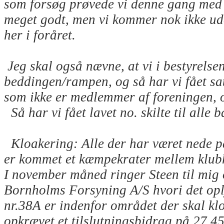
som forsøg prøvede vi denne gang med l
meget godt, men vi kommer nok ikke ude
her i foråret.
Jeg skal også nævne, at vi i bestyrelse
beddingen/rampen, og så har vi fået sat
som ikke er medlemmer af foreningen, o
Så har vi fået lavet no. skilte til alle
Kloakering: Alle der har været nede på
er kommet et kæmpekrater mellem klubh
I november måned ringer Steen til mig o
Bornholms Forsyning A/S hvori det op
nr.38A er indenfor området der skal kloa
opkrævet et tilslutningsbidrag på 27.45